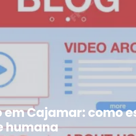
 em Cajamar: como es
 e humana