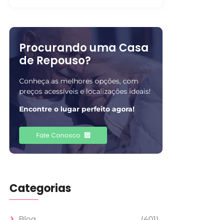
Procurando uma Casa
de Repouso?
Conheça as melhores opções, com
preços acessíveis e localizações ideais!
Encontre o lugar perfeito agora!
Fale Conosco
Categorias
Blog
(401)