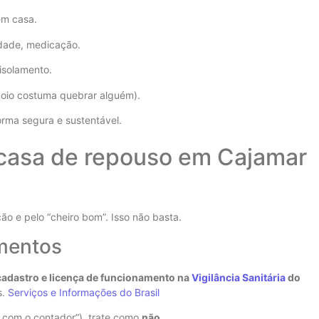
em casa.
idade, medicação.
/isolamento.
poio costuma quebrar alguém).
orma segura e sustentável.
 casa de repouso em Cajamar
ão e pelo “cheiro bom”. Isso não basta.
umentos
cadastro e licença de funcionamento na
Vigilância Sanitária
do
s.
Serviços e Informações do Brasil
 com o contador”), trate como
não
.