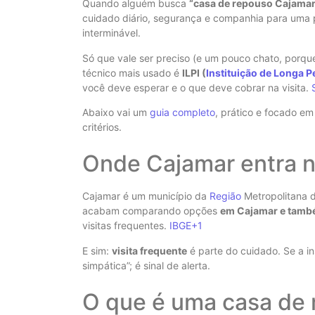
Quando alguém busca
“casa de repouso Cajamar
cuidado diário, segurança e companhia para uma p
interminável.
Só que vale ser preciso (e um pouco chato, porqu
técnico mais usado é
ILPI (
Instituição de Longa 
você deve esperar e o que deve cobrar na visita.
Abaixo vai um
guia completo
, prático e focado e
critérios.
Onde Cajamar entra 
Cajamar é um município da
Região
Metropolitana d
acabam comparando opções
em Cajamar e tamb
visitas frequentes.
IBGE
+1
E sim:
visita frequente
é parte do cuidado. Se a ins
simpática”; é sinal de alerta.
O que é uma casa de r