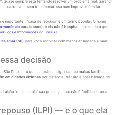
”
, quase sempre está tentando resolver um problema real: garantir
essoa idosa — sem transformar isso num improviso familiar
e é importante): “casa de repouso” é um termo popular. O nome
Permanência
para Idosos)
, e ela
não é hospital
. Isso muda o que
Serviços e Informações do Brasil
+1
m
Cajamar
(SP)
para você escolher com menos ansiedade e mais
nessa decisão
e São Paulo — o que, na prática, significa que muitas famílias
ém em cidades vizinhas
por distância, trânsito e possibilidade de
tituição “desencoraja” sua presença, isso não é “política interna
epouso (ILPI) — e o que ela