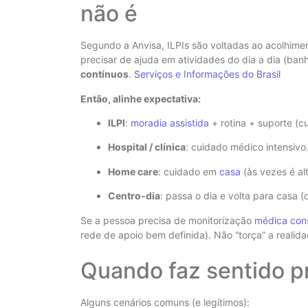
não é
Segundo a Anvisa, ILPIs são voltadas ao acolhime
precisar de ajuda em atividades do dia a dia (ban
contínuos
.
Serviços e Informações do Brasil
Então, alinhe expectativa:
ILPI
:
moradia assistida
+ rotina + suporte (c
Hospital / clínica
: cuidado médico intensivo
Home care
: cuidado em
casa
(às vezes é al
Centro-dia
: passa o dia e volta para casa (
Se a pessoa precisa de monitorização
médica con
rede de apoio bem definida). Não “torça” a reali
Quando faz sentido p
Alguns cenários comuns (e legítimos):