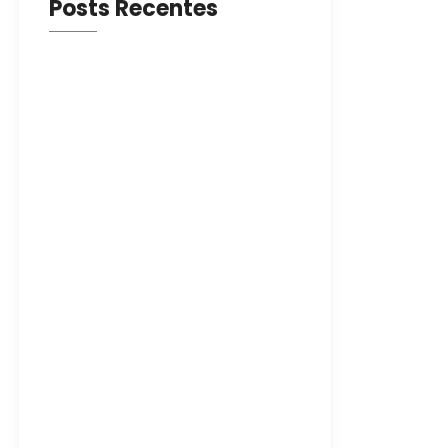
Posts Recentes
O que Observar ao Escolher
Casa de Repouso para Idosos
5 de novembro de 2024
Alzheimer- como cuidar sinais e
precauções quando intervir?