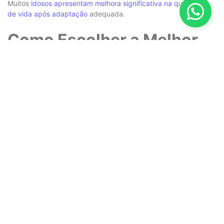
Muitos
idosos apresentam melhora significativa na qualidade
de vida após adaptação
adequada.
Como Escolher a Melhor
Instituição
Faça visitas presenciais
Observe:
Limpeza
Segurança
Organização
Converse com os
profissionais
Avalie:
Cordialidade