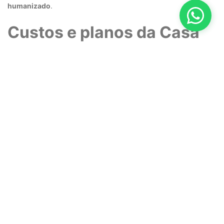
humanizado
.
Custos e planos da Casa
de Repouso Itajubá
O custo de uma
casa de repouso
pode variar conforme os
serviços oferecidos e o grau de dependência do idoso. Em
Itajubá, há
planos personalizados
que se adaptam às
necessidades individuais e ao orçamento familiar.
Tipos de pacotes e serviços
personalizados
Os planos geralmente incluem:
Hospedagem completa (diária, mensal ou temporária)
Acompanhamento médico
e de enfermagem
Atividades recreativas
e fisioterapia