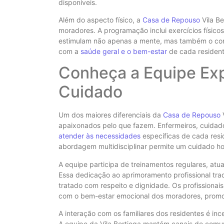
disponíveis.
Além do aspecto físico, a
Casa de Repouso
Vila Be
moradores. A programação inclui exercícios físico
estimulam não apenas a mente, mas também o corp
com a
saúde geral e o bem-estar
de cada resident
Conheça a Equipe Exp
Cuidado
Um dos maiores diferenciais da
Casa de Repouso
V
apaixonados pelo que fazem. Enfermeiros, cuidado
atender às necessidades
específicas de cada resi
abordagem multidisciplinar permite um cuidado hol
A equipe participa de treinamentos regulares, atu
Essa dedicação ao aprimoramento profissional t
tratado com respeito e dignidade. Os profissiona
com o bem-estar emocional dos moradores, prom
A interação com os familiares dos residentes é i
A equipe da Vila Bertioga mantém canais de comun