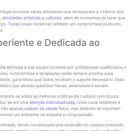
rtioga promove várias atividades que enriquecem a vivência dos
s,
atividades artísticas e culturais
, além de momentos de lazer que
o. Todas essas iniciativas refletem um compromisso profundo
e.
eriente e Dedicada ao
ila Bertioga é sua equipe formada por profissionais qualificados e
res, nutricionistas e terapeutas estão sempre prontos para
dente, garantindo que todos recebam o suporte necessário. Essa
ístico que aborda questões físicas, emocionais e sociais.
alizando-se sobre as melhores práticas de cuidado com idosos.
raduz-se em uma
atenção individualizada
, onde cada residente é
is não apenas
cuidam da saúde
física, mas também se importam
ovendo um ambiente de empatia e compreensão.
ncentivada, sendo considerada uma extensão do cuidado prestado.
icação abertos e promove reuniões regulares, onde as famílias