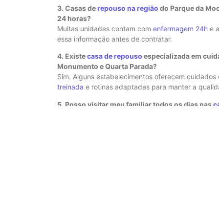
3. Casas de
repouso na região
do Parque da Moo
24 horas?
Muitas unidades contam com
enfermagem 24h
e a
essa informação antes de contratar.
4. Existe
casa de repouso
especializada em cuida
Monumento e Quarta Parada?
Sim. Alguns estabelecimentos oferecem cuidados
treinada
e rotinas adaptadas para manter a qualid
5. Posso visitar meu familiar todos os dias nas
c
A maioria
permite visitas
diárias em horários determ
especialmente após a pandemia, quando alguns p
6. Quais atividades recreativas as
casas de repo
As atividades mais comuns incluem fisioterapia, m
visando o
bem-estar físico
e emocional dos reside
7.
Casas de repouso
na região aceitam convêni
Nem todas aceitam convênios, pois muitos traba
mensais ou descontos para estadias prolongadas.