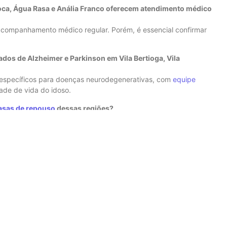
ca, Água Rasa e Anália Franco oferecem atendimento médico
companhamento médico regular. Porém, é essencial confirmar
dos de Alzheimer e Parkinson em Vila Bertioga, Vila
 específicos para doenças neurodegenerativas, com
equipe
ade de vida do idoso.
asas de repouso
dessas regiões?
inados, mas é importante verificar a política de visitas,
rotocolos mudaram.
uso
do Brás, Pari e Mooca oferecem?
usicoterapia, jogos, jardinagem e passeios monitorados, sempre
ntes.
os médicos?
lham com pagamento particular. Algumas oferecem pacotes