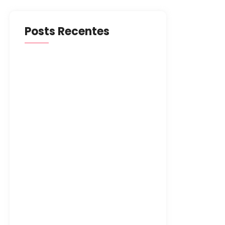
Posts Recentes
O que Observar ao Escolher
Casa de Repouso para Idosos
5 de novembro de 2024