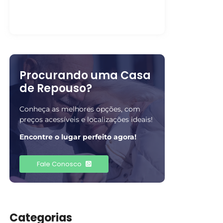
Fatores…
30 de julho de 2026
Procurando uma Casa
de Repouso?
Conheça as melhores opções, com
preços acessíveis e localizações ideais!
Encontre o lugar perfeito agora!
Fale Conosco
Categorias