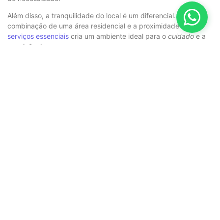
Além disso, a tranquilidade do local é um diferencial. A
combinação de uma área residencial e a proximidade com
serviços essenciais
cria um ambiente ideal para o
cuidado
e a
convivência.
Facilidade de Mobilidade e
Segurança
A segurança é uma prioridade. A localização estratégica
permite um monitoramento eficiente e uma resposta ágil a
qualquer eventualidade. Isso traz tranquilidade para todos os
envolvidos.
Para facilitar ainda mais o dia a dia, a
estrutura local conta com
vias bem sinalizadas e espaços adaptados
. Tudo pensado para
promover a autonomia e o bem-estar
dos moradores.
Benefício
Descrição