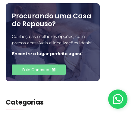
Procurando uma Casa
de Repouso?
Conheça as melhores opções, com
preços acessíveis e localizações ideais!
Encontre o lugar perfeito agora!
Fale Conosco
Categorias
Blog
(401)
Cuidados
(5)