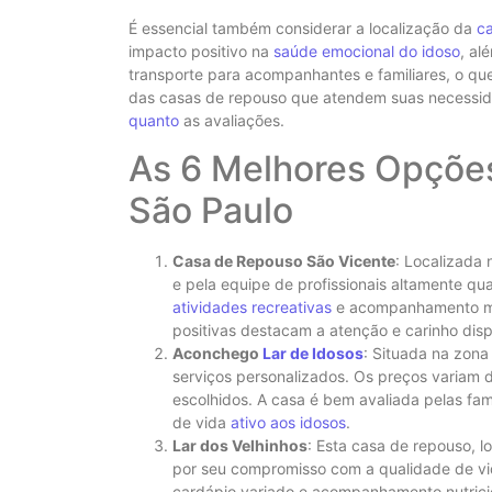
É essencial também considerar a localização da
c
impacto positivo na
saúde emocional do idoso
, al
transporte para acompanhantes e familiares, o que
das casas de repouso que atendem suas necessida
quanto
as avaliações.
As 6 Melhores Opçõe
São Paulo
Casa de Repouso São Vicente
: Localizada
e pela equipe de profissionais altamente qu
atividades recreativas
e acompanhamento méd
positivas destacam a atenção e carinho dis
Aconchego
Lar de Idosos
: Situada na zona 
serviços personalizados. Os preços variam
escolhidos. A casa é bem avaliada pelas fa
de vida
ativo aos idosos
.
Lar dos Velhinhos
: Esta casa de repouso, l
por seu compromisso com a qualidade de v
cardápio variado e acompanhamento nutricio