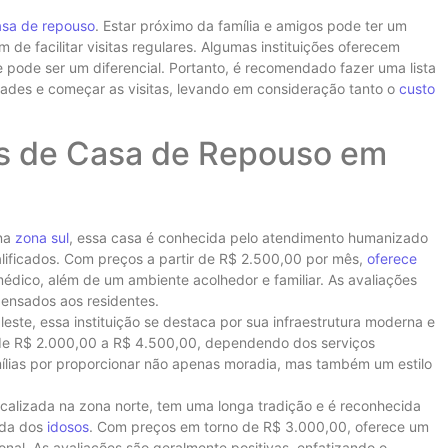
asa de repouso
. Estar próximo da família e amigos pode ter um
ém de facilitar visitas regulares. Algumas instituições oferecem
 pode ser um diferencial. Portanto, é recomendado fazer uma lista
des e começar as visitas, levando em consideração tanto o
custo
s de Casa de Repouso em
 na
zona sul
, essa casa é conhecida pelo atendimento humanizado
alificados. Com preços a partir de R$ 2.500,00 por mês,
oferece
ico, além de um ambiente acolhedor e familiar. As avaliações
pensados aos residentes.
leste, essa instituição se destaca por sua infraestrutura moderna e
 de R$ 2.000,00 a R$ 4.500,00, dependendo dos serviços
mílias por proporcionar não apenas moradia, mas também um estilo
ocalizada na zona norte, tem uma longa tradição e é reconhecida
ida dos
idosos
. Com preços em torno de R$ 3.000,00, oferece um
nal. As avaliações são geralmente positivas, enfatizando o