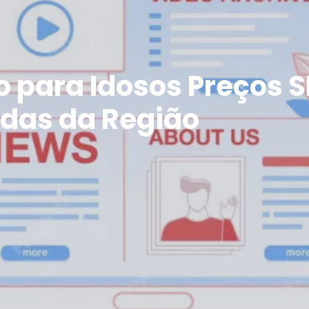
 para Idosos Preços S
das da Região