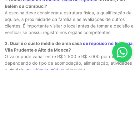
Belém ou Cambuci?
A escolha deve considerar a estrutura física, a qualificação da
equipe, a proximidade da família e as avaliações de outros
clientes. É importante visitar o local antes de tomar a decisão e
verificar se possui registro nos órgãos competentes.
2. Qual é o custo médio de uma casa
de repouso no Ipiranga
,
Vila Prudente e Alto da Mooca?
O valor pode variar entre R$ 2.500 e R$ 7.000 por mês,
dependendo do tipo de acomodação, alimentação, atividades
e nível de
assistência médica
oferecida.
3. Casas de
repouso na região
do Parque da Mooca, Água
Rasa e Anália Franco oferecem atendimento médico 24
horas?
Muitas unidades contam com
enfermagem 24h
e
acompanhamento médico regular. Porém, é essencial confirmar
essa informação antes de contratar.
4. Existe casa de
repouso especializada em cuidados
de
Alzheimer e Parkinson em Vila Bertioga, Vila Monumento e
Quarta Parada?