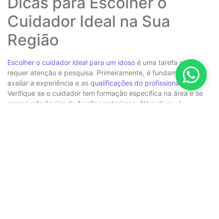
Dicas para Escolher o
Cuidador Ideal na Sua
Região
Escolher o cuidador ideal para um idoso
é uma tarefa que
requer atenção e pesquisa. Primeiramente, é fundamental
avaliar a experiência e as
qualificações do profissional
.
Verifique se o cuidador tem formação específica na área e se
possui referências de famílias anteriores. Além disso, é
importante considerar a abordagem do cuidador em relação ao
cuidado, buscando aqueles que têm empatia e experiência
emocional com idosos.
Outra dica importante é observar a compatibilidade entre o
cuidador e o idoso. Marcar uma visita prévia pode ser uma
ótima forma de entender como eles se relacionam. Durante
essa visita, preste atenção às interações e se há um bom nível
de conforto entre ambos. Um cuidador que consiga
estabelecer um vínculo de confiança é crucial para o bem-estar
do idoso.