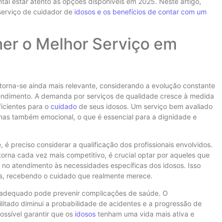
al estar atento às opções disponíveis em 2025. Neste artigo,
serviço de cuidador de
idosos e os benefícios de contar com um
her o Melhor Serviço em
torna-se ainda mais relevante, considerando a evolução constante
tendimento. A demanda por serviços de qualidade cresce à medida
ficientes para o
cuidado
de seus idosos. Um serviço bem avaliado
 mas também emocional, o que é essencial para a dignidade e
e
, é preciso considerar a qualificação dos profissionais envolvidos.
rna cada vez mais competitivo, é crucial optar por aqueles que
 no atendimento às necessidades específicas dos idosos. Isso
s, recebendo o cuidado que realmente merece.
adequado pode prevenir complicações de saúde. O
itado diminui a probabilidade de acidentes e a progressão de
ssível garantir que os
idosos
tenham uma vida mais ativa e