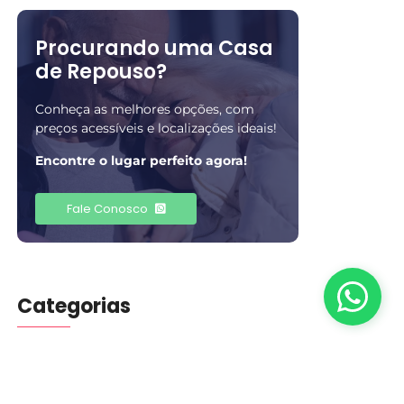
Procurando uma Casa
de Repouso?
Conheça as melhores opções, com
preços acessíveis e localizações ideais!
Encontre o lugar perfeito agora!
Fale Conosco
Categorias
Blog
(401)
Cuidados
(5)