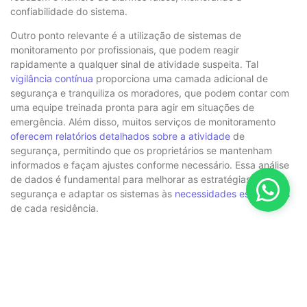
confiabilidade do sistema.
Outro ponto relevante é a utilização de sistemas de
monitoramento por profissionais, que podem reagir
rapidamente a qualquer sinal de atividade suspeita. Tal
vigilância contínua
proporciona uma camada adicional de
segurança e tranquiliza os moradores, que podem contar com
uma equipe treinada pronta para agir em situações de
emergência. Além disso, muitos serviços de monitoramento
oferecem relatórios detalhados sobre a atividade
de
segurança, permitindo que os proprietários se mantenham
informados e façam ajustes conforme necessário. Essa análise
de dados é fundamental para melhorar as estratégias de
segurança e adaptar os sistemas às
necessidades específicas
de cada residência.
Os benefícios de adotar sistemas de segurança avançados vão
muito além da proteção contra invasões. A presença de
dispositivos de segurança pode, inclusive, impactar
positivamente no valor do imóvel, tornando-o mais atraente
para potenciais compradores. Além disso, as seguradoras
costumam oferecer descontos em apólices para residências