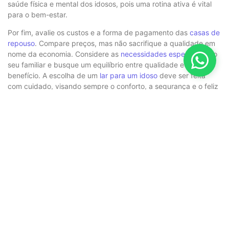
saúde física e mental dos idosos, pois uma rotina ativa é vital
para o bem-estar.
Por fim, avalie os custos e a forma de pagamento das
casas de
repouso
. Compare preços, mas não sacrifique a qualidade em
nome da economia. Considere as
necessidades específicas
do
seu familiar e busque um equilíbrio entre qualidade e custo-
benefício. A escolha de um
lar para um idoso
deve ser feita
com cuidado, visando sempre o conforto, a segurança e o feliz
convívio social.
Decidir colocar um idoso em uma
casa de repouso
é um passo
significativo e, muitas vezes, emocionalmente desafiador. É
essencial que essa decisão seja fundamentada em uma análise
cuidadosa dos sinais que indicam a necessidade de cuidados
adicionais e na escolha de uma instituição que possa
proporcionar um
ambiente acolhedor
e seguro. Lembre-se de
que a prioridade deve ser sempre a saúde e o bem-estar do
seu ente querido. Com as informações e orientações corretas,
você pode tomar a melhor decisão para garantir qualidade de
vida e
dignidade ao seu familiar idoso
.