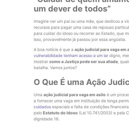
um dever de todos”
Imagine ver um pai ou uma mãe, que dedicou a vida
recursos para pagar uma casa de repouso particula
para cuidar do idoso ou recorrer ao Estado, que m
isso, provavelmente já passou por essa angústia.
A boa notícia é que a
ação judicial para vaga em a
vulnerabilidade tenham acesso a um lar
digno, mes
mostrar
como a Justiça pode ser sua aliada
, qua
batalha. Vamos juntos?
O Que É uma Ação Judic
Uma
ação judicial para vaga em asilo
é um proces
a fornecer uma vaga em instituição de longa perm
cuidados
especiais e falta de condições financeir
pelo
Estatuto do Idoso
(Lei 10.741/2003) e pela C
dignidade
1
6
.