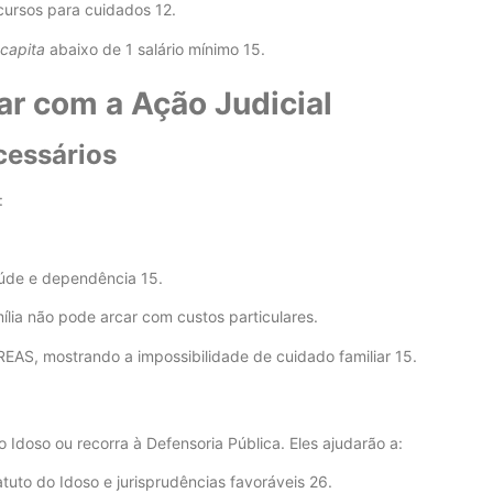
ecursos para cuidados
12
.
 capita
abaixo de 1 salário mínimo
15
.
ar com a Ação Judicial
cessários
:
aúde e dependência
15
.
lia não pode arcar com custos particulares.
EAS, mostrando a impossibilidade de cuidado familiar
15
.
Idoso ou recorra à Defensoria Pública. Eles ajudarão a:
uto do Idoso e jurisprudências favoráveis
2
6
.