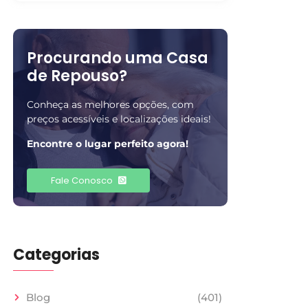
Procurando uma Casa
de Repouso?
Conheça as melhores opções, com
preços acessíveis e localizações ideais!
Encontre o lugar perfeito agora!
Fale Conosco
Categorias
Blog
(401)