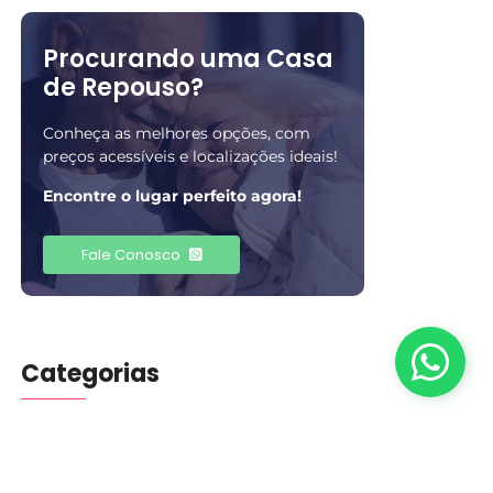
Procurando uma Casa
de Repouso?
Conheça as melhores opções, com
preços acessíveis e localizações ideais!
Encontre o lugar perfeito agora!
Fale Conosco
Categorias
Blog
(401)
Cuidados
(5)