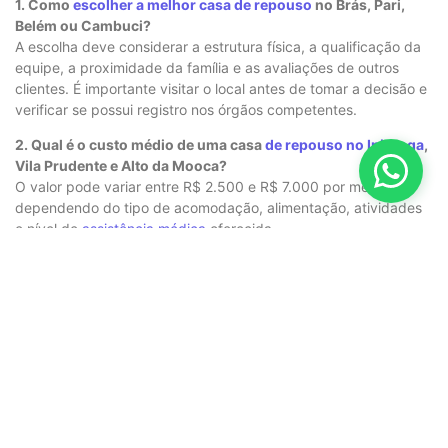
1. Como
escolher a melhor casa de repouso
no Brás, Pari,
Belém ou Cambuci?
A escolha deve considerar a estrutura física, a qualificação da
equipe, a proximidade da família e as avaliações de outros
clientes. É importante visitar o local antes de tomar a decisão e
verificar se possui registro nos órgãos competentes.
2. Qual é o custo médio de uma casa
de repouso no Ipiranga
,
Vila Prudente e Alto da Mooca?
O valor pode variar entre R$ 2.500 e R$ 7.000 por mês,
dependendo do tipo de acomodação, alimentação, atividades
e nível de
assistência médica
oferecida.
3.
Casas de repouso
na região do Parque da Mooca, Água
Rasa e Anália Franco oferecem
atendimento médico
24
horas?
Muitas unidades contam com
enfermagem 24h
e
acompanhamento médico regular. Porém, é essencial confirmar
essa informação antes de contratar.
4. Existe casa de
repouso especializada em cuidados de
Alzheimer e Parkinson em Vila
Bertioga, Vila Monumento e
Quarta Parada?