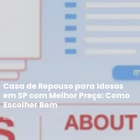
Casa de Repouso para Idosos
em SP com Melhor Preço: Como
Escolher Bem
Blog