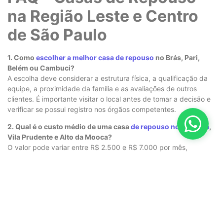
na Região Leste e Centro
de São Paulo
1. Como
escolher a melhor casa de repouso
no Brás, Pari,
Belém ou Cambuci?
A escolha deve considerar a estrutura física, a qualificação da
equipe, a proximidade da família e as avaliações de outros
clientes. É importante visitar o local antes de tomar a decisão e
verificar se possui registro nos órgãos competentes.
2. Qual é o custo médio de uma casa
de repouso no Ipiranga
,
Vila Prudente e Alto da Mooca?
O valor pode variar entre R$ 2.500 e R$ 7.000 por mês,
dependendo do tipo de acomodação, alimentação, atividades
e nível de
assistência médica
oferecida.
3.
Casas de repouso
na região do Parque da Mooca, Água
Rasa e Anália Franco oferecem
atendimento médico
24
horas?
Muitas unidades contam com
enfermagem 24h
e