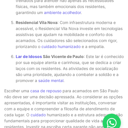
treinados para atender não apenas as necessidades
físicas, mas também emocionais dos residentes,
garantindo um
ambiente acolhedor
.
Residencial Vila Nova
: Com infraestrutura moderna e
acessível, o Residencial Vila Nova investe em tecnologias
assistivas que ajudam na mobilidade e conforto dos
acamados. Os cuidadores são selecionados com rigor,
priorizando o
cuidado humanizado
e a empatia.
Lar de Idosos
São Vicente de Paulo
: Este lar é conhecido
por sua equipe atenta e carinhosa, que se dedica a criar
laços com os residentes. As atividades de socialização
são uma prioridade, ajudando a combater a solidão e a
promover a
saúde mental
.
Escolher uma
casa de repouso
para acamados em São Paulo
não deve ser uma decisão apressada. Ao considerar as opções
apresentadas, é importante visitar as instituições, conversar
com a equipe e compreender a filosofia de atendimento de
cada lugar. O
cuidado
humanizado e a estrutura adequada são
fundamentais para proporcionar qualidade de vida aos
residentes. Investir na escolha certa garante não apenas