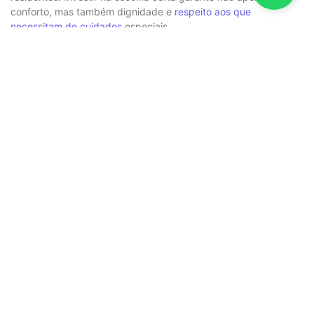
conforto, mas também dignidade e
respeito aos que
necessitam de cuidados
especiais.
Perguntas Frequentes sobre
Casa de Repouso Para Idoso
Acamado
Quais são os principais benefícios de uma casa
de repouso para idosos acamados?
Quando é o momento certo de buscar uma casa
de repouso para um idoso acamado?
A casa de repouso oferece cuidados
humanizados para idosos acamados?
Como escolher a melhor casa de repouso para