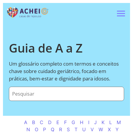
Guia de A a Z
Um glossário completo com termos e conceitos
chave sobre cuidado geriátrico, focado em
práticas, bem-estar e dignidade para idosos.
A
B
C
D
E
F
G
H
I
J
K
L
M
N
O
P
Q
R
S
T
U
V
W
X
Y