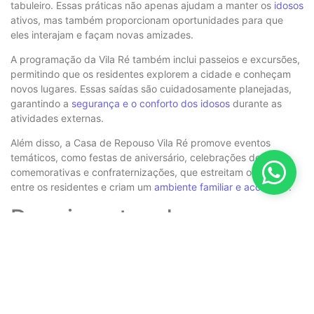
tabuleiro. Essas práticas não apenas ajudam a manter os
idosos
ativos, mas também proporcionam oportunidades para que
eles interajam e façam novas amizades.
A programação da Vila Ré também inclui passeios e excursões,
permitindo que os residentes explorem a cidade e conheçam
novos lugares. Essas saídas são cuidadosamente planejadas,
garantindo a
segurança e o conforto dos idosos
durante as
atividades externas.
Além disso, a Casa de Repouso Vila Ré promove eventos
temáticos, como festas de aniversário, celebrações de datas
comemorativas e confraternizações, que estreitam os laços
entre os residentes e criam um
ambiente familiar e acolhedor
.
Depoimentos de
Familiares: A Experiência
na Vila Ré
Os depoimentos de familiares que escolheram a
Casa de