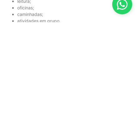
leitura;
oficinas;
caminhadas;
atividades em grupo.
A socialização contribui para a
saúde física e emocional
.
Quais documentos
devem ser
analisados?
Antes da contratação, leia atentamente o contrato.
Verifique:
serviços incluídos;
reajustes;
regras de visita;
responsabilidades da instituição;
políticas de emergência;