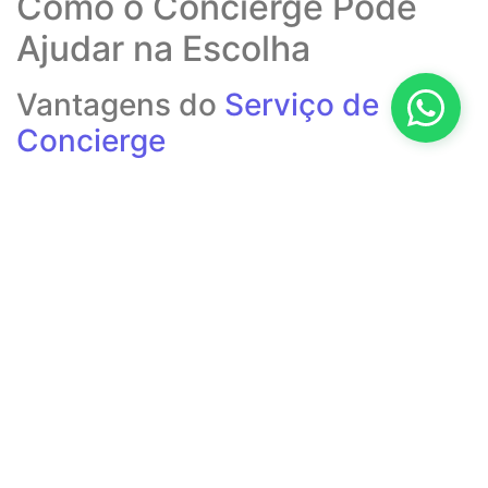
Como o Concierge Pode
Ajudar na Escolha
Vantagens do
Serviço de
Concierge
Escolher uma casa de repouso adequada
pode ser um desafio,
e é aí que o serviço de concierge entra em cena.
O concierge
atua como um guia
, ajudando as famílias a entenderem suas
opções e a tomarem decisões informadas. Uma das grandes
vantagens é a orientação personalizada, que leva em conta as
necessidades específicas de cada idoso
e família. Além disso, o
serviço de concierge pode economizar tempo valioso, evitando
que você precise visitar inúmeras
casas de repouso
sem saber
exatamente o que procurar.
Processo de Seleção
Personalizado